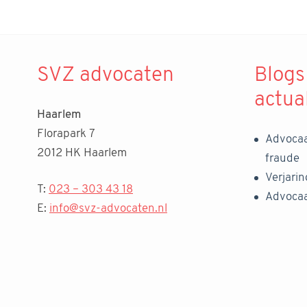
SVZ advocaten
Blogs
actua
Haarlem
Florapark 7
Advocaa
2012 HK Haarlem
fraude
Verjari
T:
023 – 303 43 18
Advocaa
E:
info@svz-advocaten.nl