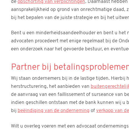
de
opschorting van verplichtingen
. Daarnaast hebben 
aansprakelijkheid op grond van onrechtmatige daad, 
bij het bepalen van de juiste strategie en bij het uitwe
Bent u een minderheidsaandeelhouder en bent u het n
advocaten procedeert met enige regelmaat bij de On
een onderzoek naar het gevoerde bestuur, en eventuee
Partner bij betalingsprobleme
Wij staan ondernemers bij in de lastige tijden. Hierbij 
herstructurering, het aanbieden van
buitengerechteli
de aanvraag van een faillissement of surseance van be
indien geschillen ontstaan met de bank kunnen wij u b
bij
beëindiging van de onderneming
of
verkoop van d
Wilt u overleg voeren met een advocaat ondernemingsr