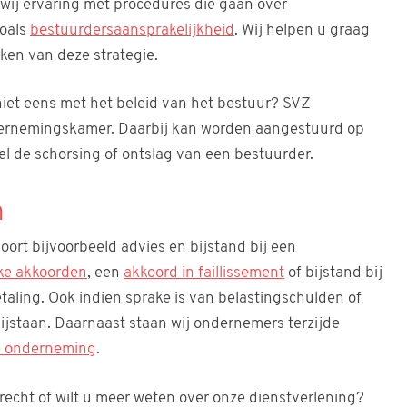
wij ervaring met procedures die gaan over
zoals
bestuurdersaansprakelijkheid
. Wij helpen u graag
rken van deze strategie.
iet eens met het beleid van het bestuur? SVZ
dernemingskamer. Daarbij kan worden aangestuurd op
l de schorsing of ontslag van een bestuurder.
n
hoort bijvoorbeeld advies en bijstand bij een
jke akkoorden
, een
akkoord in faillissement
of bijstand bij
taling. Ook indien sprake is van belastingschulden of
ijstaan. Daarnaast staan wij ondernemers terzijde
e onderneming
.
echt of wilt u meer weten over onze dienstverlening?