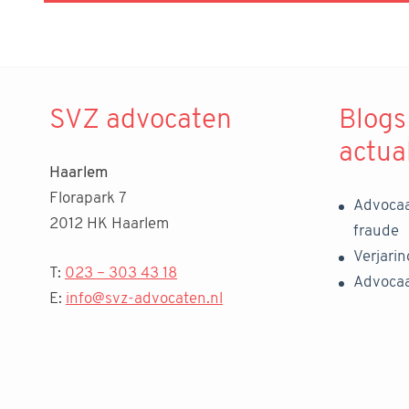
SVZ advocaten
Blogs
actua
Haarlem
Florapark 7
Advocaa
2012 HK Haarlem
fraude
Verjari
T:
023 – 303 43 18
Advocaa
E:
info@svz-advocaten.nl