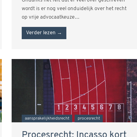
Ondanks het feit dat er veel over geschreven
wordt is er nog veel onduidelijk over het recht
op vrije advocaatkeuze…
Verder lezen →
aansprakelijkheidsrecht
procesrecht
Procesrecht: Incasso kort