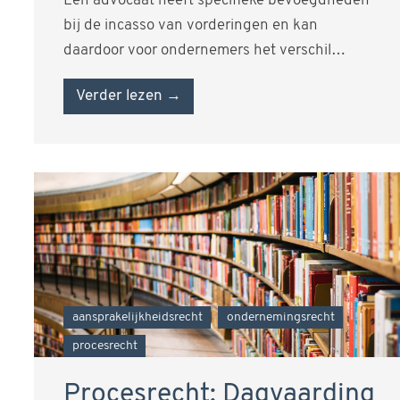
Een advocaat heeft specifieke bevoegdheden
bij de incasso van vorderingen en kan
daardoor voor ondernemers het verschil
maken ten opzichte…
Verder lezen →
aansprakelijkheidsrecht
ondernemingsrecht
procesrecht
Procesrecht: Dagvaarding