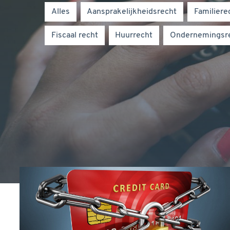
Alles
aansprakelijkheidsrecht
familier
fiscaal recht
Huurrecht
ondernemingsr